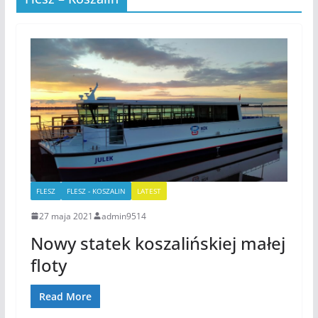
FLESZ
FLESZ - KOSZALIN
LATEST
27 maja 2021
admin9514
Nowy statek koszalińskiej małej
floty
Read More