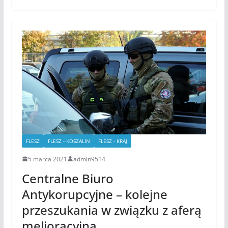
FLESZ
FLESZ - KOSZALIN
FLESZ - KRAJ
5 marca 2021
admin9514
Centralne Biuro
Antykorupcyjne – kolejne
przeszukania w związku z aferą
melioracyjną