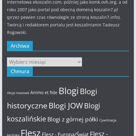
internetowa ekoszalin.com, później jako komk.ovh.org, a od
roku 2007 jako portal pod obecną domeną koszalin7.pl
(przez pewien czas równolegle ze stroną koszalin7.info).
Twórcą i redaktorem portalu jest koszalinianin Tadeusz
Rogowski.
Archiwa
Archiwa
Chmura
Blogi
Blogi
Animo et fide
Akcje masowe
historyczne
Blogi JOW
Blogi
koszalińskie
Blogi z górnej półki
Cywilizacja
Flesz
Flesz -
Flesz - Europa/Świat
łacińska