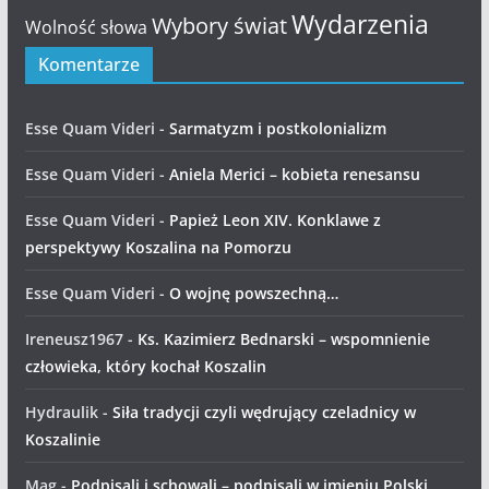
Wydarzenia
Wybory świat
Wolność słowa
Komentarze
Esse Quam Videri
-
Sarmatyzm i postkolonializm
Esse Quam Videri
-
Aniela Merici – kobieta renesansu
Esse Quam Videri
-
Papież Leon XIV. Konklawe z
perspektywy Koszalina na Pomorzu
Esse Quam Videri
-
O wojnę powszechną…
Ireneusz1967
-
Ks. Kazimierz Bednarski – wspomnienie
człowieka, który kochał Koszalin
Hydraulik
-
Siła tradycji czyli wędrujący czeladnicy w
Koszalinie
Mag
-
Podpisali i schowali – podpisali w imieniu Polski,