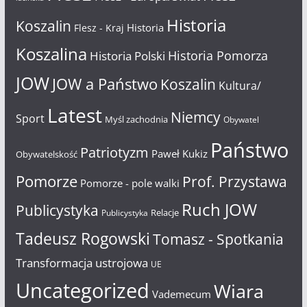
Historia
Koszalin
Historia
Flesz - Kraj
Koszalina
Historia Pomorza
Historia Polski
JOW
JOW a Państwo
Koszalin
Kultura/
Latest
Niemcy
Sport
Myśl zachodnia
Obywatel
Państwo
Patriotyzm
Paweł Kukiz
Obywatelskość
Pomorze
Prof. Przystawa
Pomorze - pole walki
Ruch JOW
Publicystyka
Relacje
Publicystyka
Tadeusz Rogowski
Tomasz - Spotkania
Transformacja ustrojowa
UE
Uncategorized
Wiara
Vademecum