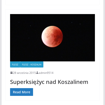
FLESZ
FLESZ - KOSZALIN
28 września 2015
admin9514
Superksiężyc nad Koszalinem
Read More