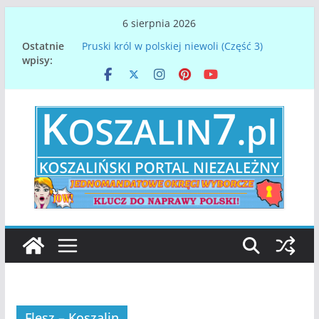
Przejdź
6 sierpnia 2026
do
Ostatnie
Pruski król w polskiej niewoli (Część 3)
treści
wpisy:
Papież Leon XIV. Konklawe z perspektywy
Koszalina na Pomorzu
Denar spod Koszalina – najstarsza polska
moneta
Gdy orły nasze lotem błyskawicy, spadną u
dawnej Chrobrego granicy…
Zmarł Mirosław Mikietyński, prezydent
Koszalina
Flesz – Koszalin