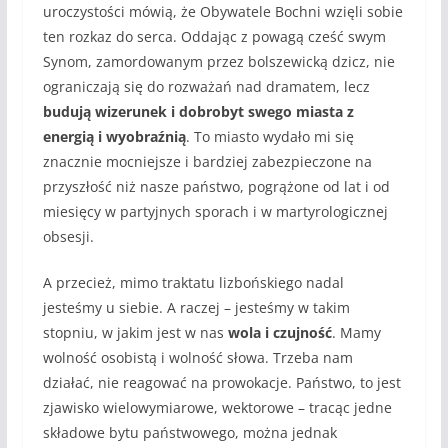
uroczystości mówią, że Obywatele Bochni wzięli sobie
ten rozkaz do serca. Oddając z powagą cześć swym
Synom, zamordowanym przez bolszewicką dzicz, nie
ograniczają się do rozważań nad dramatem, lecz
budują wizerunek i dobrobyt swego miasta z
energią i wyobraźnią
. To miasto wydało mi się
znacznie mocniejsze i bardziej zabezpieczone na
przyszłość niż nasze państwo, pogrążone od lat i od
miesięcy w partyjnych sporach i w martyrologicznej
obsesji.
A przecież, mimo traktatu lizbońskiego nadal
jesteśmy u siebie. A raczej – jesteśmy w takim
stopniu, w jakim jest w nas
wola i czujność
. Mamy
wolność osobistą i wolność słowa. Trzeba nam
działać, nie reagować na prowokacje. Państwo, to jest
zjawisko wielowymiarowe, wektorowe – tracąc jedne
składowe bytu państwowego, można jednak