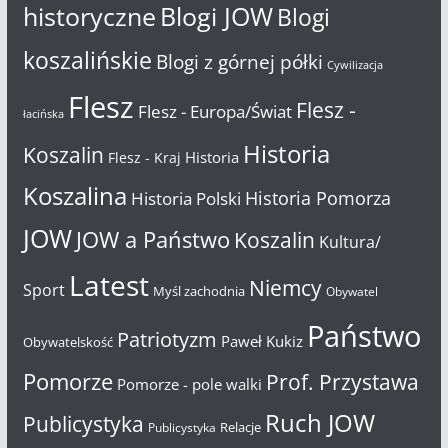
historyczne
Blogi JOW
Blogi
koszalińskie
Blogi z górnej półki
Cywilizacja
Flesz
Flesz -
Flesz - Europa/Świat
łacińska
Historia
Koszalin
Historia
Flesz - Kraj
Koszalina
Historia Pomorza
Historia Polski
JOW
JOW a Państwo
Koszalin
Kultura/
Latest
Niemcy
Sport
Myśl zachodnia
Obywatel
Państwo
Patriotyzm
Paweł Kukiz
Obywatelskość
Pomorze
Prof. Przystawa
Pomorze - pole walki
Ruch JOW
Publicystyka
Relacje
Publicystyka