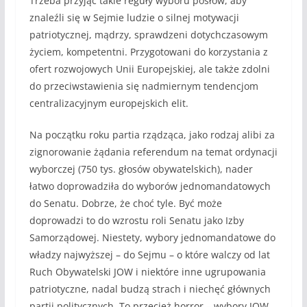
Trzeba przyjąć takie reguły wyboru posłów, aby
znaleźli się w Sejmie ludzie o silnej motywacji
patriotycznej, mądrzy, sprawdzeni dotychczasowym
życiem, kompetentni. Przygotowani do korzystania z
ofert rozwojowych Unii Europejskiej, ale także zdolni
do przeciwstawienia się nadmiernym tendencjom
centralizacyjnym europejskich elit.
Na początku roku partia rządząca, jako rodzaj alibi za
zignorowanie żądania referendum na temat ordynacji
wyborczej (750 tys. głosów obywatelskich), nader
łatwo doprowadziła do wyborów jednomandatowych
do Senatu. Dobrze, że choć tyle. Być może
doprowadzi to do wzrostu roli Senatu jako Izby
Samorządowej. Niestety, wybory jednomandatowe do
władzy najwyższej – do Sejmu – o które walczy od lat
Ruch Obywatelski JOW i niektóre inne ugrupowania
patriotyczne, nadal budzą strach i niechęć głównych
partii politycznych. To przecież horror – wybory JOW