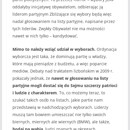
oddałyby inicjatywę obywatelom, odbierając ją
liderom partyjnym Zbliżające się wybory będą więc
nadal głosowaniem na listy partyjne, napisane przez
tych liderów. Zwykły Obywatel nie ma możności
nawet w nich tylko – kandydować.
Mimo to należy wziąć udział w wyborach.
Ordynacja
wyborcza jest taka, że dominują partię u władzy,
które mają pieniądze z budżetu, a więc poparcie
mediów. Debaty nad traktatem lizbońskim w 2009 r.
pokazały jednak, że
nawet w głosowaniu na listy
partyjne mogli dostać się do Sejmu szczerzy patrioci
i ludzie z charakterem
. To, co możemy teraz, to
szukać takich osób na listach, jakie partie nam
przedstawią w nadchodzących wyborach. Liderzy
muszą tam bowiem umieszczać nie tylko swoich
biernych, miernych ale wiernych (BMW), ale także,
bodaj na wabia
, ludzi znanych w okręgach