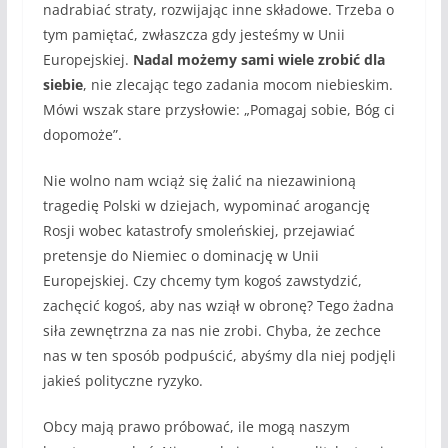
nadrabiać straty, rozwijając inne składowe. Trzeba o
tym pamiętać, zwłaszcza gdy jesteśmy w Unii
Europejskiej.
Nadal możemy sami wiele zrobić dla
siebie
, nie zlecając tego zadania mocom niebieskim.
Mówi wszak stare przysłowie: „Pomagaj sobie, Bóg ci
dopomoże”.
Nie wolno nam wciąż się żalić na niezawinioną
tragedię Polski w dziejach, wypominać arogancję
Rosji wobec katastrofy smoleńskiej, przejawiać
pretensje do Niemiec o dominację w Unii
Europejskiej. Czy chcemy tym kogoś zawstydzić,
zachęcić kogoś, aby nas wziął w obronę? Tego żadna
siła zewnętrzna za nas nie zrobi. Chyba, że zechce
nas w ten sposób podpuścić, abyśmy dla niej podjęli
jakieś polityczne ryzyko.
Obcy mają prawo próbować, ile mogą naszym