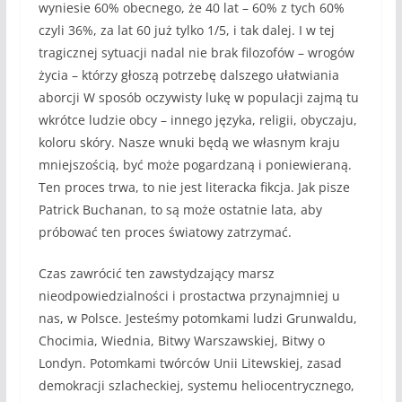
wyniesie 60% obecnego, że 40 lat – 60% z tych 60%
czyli 36%, za lat 60 już tylko 1/5, i tak dalej. I w tej
tragicznej sytuacji nadal nie brak filozofów – wrogów
życia – którzy głoszą potrzebę dalszego ułatwiania
aborcji W sposób oczywisty lukę w populacji zajmą tu
wkrótce ludzie obcy – innego języka, religii, obyczaju,
koloru skóry. Nasze wnuki będą we własnym kraju
mniejszością, być może pogardzaną i poniewieraną.
Ten proces trwa, to nie jest literacka fikcja. Jak pisze
Patrick Buchanan, to są może ostatnie lata, aby
próbować ten proces światowy zatrzymać.
Czas zawrócić ten zawstydzający marsz
nieodpowiedzialności i prostactwa przynajmniej u
nas, w Polsce. Jesteśmy potomkami ludzi Grunwaldu,
Chocimia, Wiednia, Bitwy Warszawskiej, Bitwy o
Londyn. Potomkami twórców Unii Litewskiej, zasad
demokracji szlacheckiej, systemu heliocentrycznego,