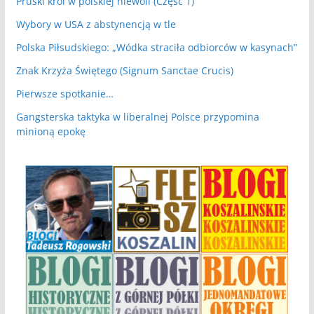
Pruski król w polskiej niewoli (Część 1)
Wybory w USA z abstynencją w tle
Polska Piłsudskiego: „Wódka straciła odbiorców w kasynach”
Znak Krzyża Świętego (Signum Sanctae Crucis)
Pierwsze spotkanie…
Gangsterska taktyka w liberalnej Polsce przypomina
minioną epokę