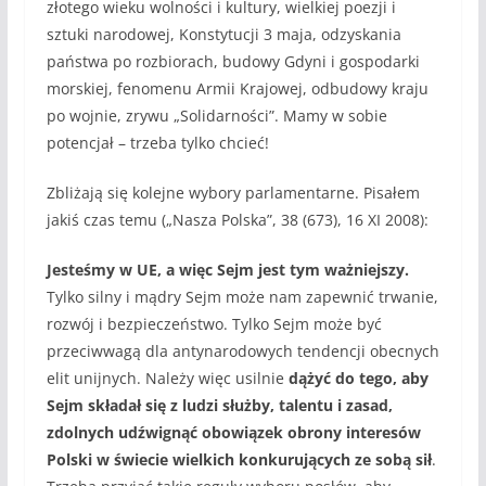
złotego wieku wolności i kultury, wielkiej poezji i
sztuki narodowej, Konstytucji 3 maja, odzyskania
państwa po rozbiorach, budowy Gdyni i gospodarki
morskiej, fenomenu Armii Krajowej, odbudowy kraju
po wojnie, zrywu „Solidarności”. Mamy w sobie
potencjał – trzeba tylko chcieć!
Zbliżają się kolejne wybory parlamentarne. Pisałem
jakiś czas temu („Nasza Polska”, 38 (673), 16 XI 2008):
Jesteśmy w UE, a więc Sejm jest tym ważniejszy.
Tylko silny i mądry Sejm może nam zapewnić trwanie,
rozwój i bezpieczeństwo. Tylko Sejm może być
przeciwwagą dla antynarodowych tendencji obecnych
elit unijnych. Należy więc usilnie
dążyć do tego, aby
Sejm składał się z ludzi służby, talentu i zasad,
zdolnych udźwignąć obowiązek obrony interesów
Polski w świecie wielkich konkurujących ze sobą sił
.