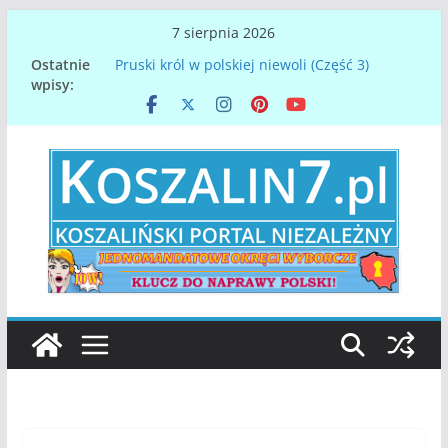
Przejdź
7 sierpnia 2026
do
Ostatnie
Pruski król w polskiej niewoli (Część 3)
treści
wpisy:
Papież Leon XIV. Konklawe z perspektywy
Koszalina na Pomorzu
Denar spod Koszalina – najstarsza polska
moneta
Gdy orły nasze lotem błyskawicy, spadną u
dawnej Chrobrego granicy…
Zmarł Mirosław Mikietyński, prezydent
Koszalina