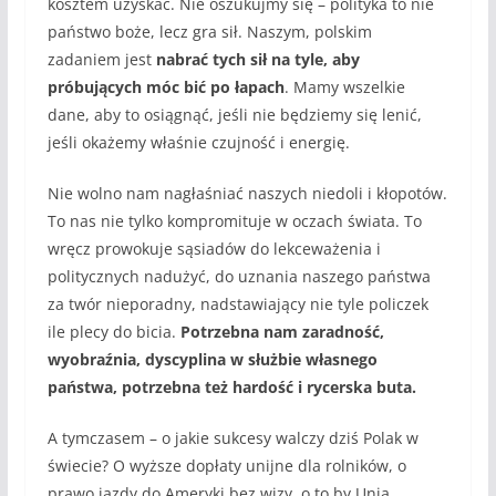
kosztem uzyskać. Nie oszukujmy się – polityka to nie
państwo boże, lecz gra sił. Naszym, polskim
zadaniem jest
nabrać tych sił na tyle, aby
próbujących móc bić po łapach
. Mamy wszelkie
dane, aby to osiągnąć, jeśli nie będziemy się lenić,
jeśli okażemy właśnie czujność i energię.
Nie wolno nam nagłaśniać naszych niedoli i kłopotów.
To nas nie tylko kompromituje w oczach świata. To
wręcz prowokuje sąsiadów do lekceważenia i
politycznych nadużyć, do uznania naszego państwa
za twór nieporadny, nadstawiający nie tyle policzek
ile plecy do bicia.
Potrzebna nam zaradność,
wyobraźnia, dyscyplina w służbie własnego
państwa, potrzebna też hardość i rycerska buta.
A tymczasem – o jakie sukcesy walczy dziś Polak w
świecie? O wyższe dopłaty unijne dla rolników, o
prawo jazdy do Ameryki bez wizy, o to by Unia