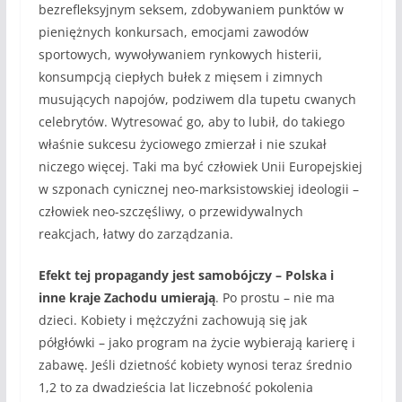
bezrefleksyjnym seksem, zdobywaniem punktów w
pieniężnych konkursach, emocjami zawodów
sportowych, wywoływaniem rynkowych histerii,
konsumpcją ciepłych bułek z mięsem i zimnych
musujących napojów, podziwem dla tupetu cwanych
celebrytów. Wytresować go, aby to lubił, do takiego
właśnie sukcesu życiowego zmierzał i nie szukał
niczego więcej. Taki ma być człowiek Unii Europejskiej
w szponach cynicznej neo-marksistowskiej ideologii –
człowiek neo-szczęśliwy, o przewidywalnych
reakcjach, łatwy do zarządzania.
Efekt tej propagandy jest samobójczy – Polska i
inne kraje Zachodu umierają
. Po prostu – nie ma
dzieci. Kobiety i mężczyźni zachowują się jak
półgłówki – jako program na życie wybierają karierę i
zabawę. Jeśli dzietność kobiety wynosi teraz średnio
1,2 to za dwadzieścia lat liczebność pokolenia