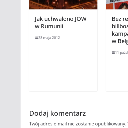
Jak uchwalono JOW
Bez r
w Rumunii
billb
kampa
28 maja 2012
w Belg
11 paźd
Dodaj komentarz
Twój adres e-mail nie zostanie opublikowany.