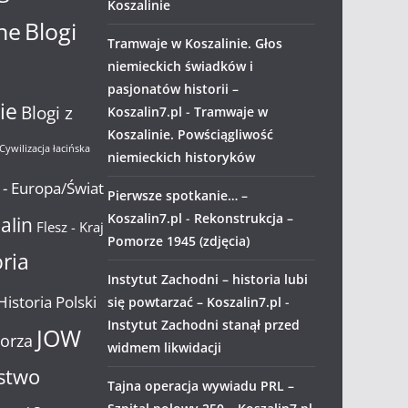
Koszalinie
ne
Blogi
Tramwaje w Koszalinie. Głos
niemieckich świadków i
pasjonatów historii –
ie
Blogi z
Koszalin7.pl
-
Tramwaje w
Koszalinie. Powściągliwość
Cywilizacja łacińska
niemieckich historyków
 - Europa/Świat
Pierwsze spotkanie… –
Koszalin7.pl
-
Rekonstrukcja –
alin
Flesz - Kraj
Pomorze 1945 (zdjęcia)
oria
Instytut Zachodni – historia lubi
Historia Polski
się powtarzać – Koszalin7.pl
-
Instytut Zachodni stanął przed
JOW
orza
widmem likwidacji
stwo
Tajna operacja wywiadu PRL –