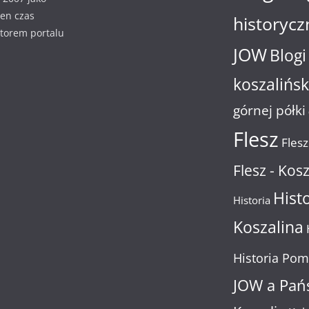
ien czas
historycz
ktorem portalu
JOW
Blogi
koszalińsk
górnej półki
Flesz
Flesz
Flesz - Kosz
Hist
Historia
Koszalina
Historia Pom
JOW a Pań