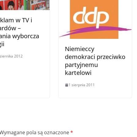
eklam w TV i
oardów –
nia wyborcza
ii
Niemieccy
demokraci przeciwko
ziernika 2012
partyjnemu
kartelowi
1 sierpnia 2011
Wymagane pola są oznaczone
*