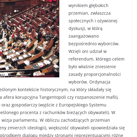
wynikiem głębokich
przemian, zwłaszcza
społecznych i ożywionej
dyskusji, w którą
zaangażowano
bezpośrednio wyborców.
Wzięli oni udział w
referendum, którego celem
było właśnie zniesienie
zasady proporcjonalności
wyborów. Ordynacja
eślonym kontekście historycznym, na który składały się
na afera korupcyjna Tangentopoli czy rozpanoszenie mafii),
) oraz gospodarczy (wyjście z Europejskiego Systemu
eślonego procenta z rachunków bieżących obywateli). W
wa wizja parlamentu. W obliczu zachodzących przemian
ny zmierzch ideologii), większość obywateli opowiedziała się
ż ośrodkiem dialogu między stronami reprezentującymi różne