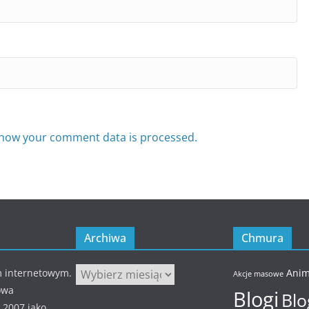
how your comment data is processed.
Archiwa
Chmura
Archiwa
m internetowym.
Anim
Akcje masowe
owa
Blogi
Blo
 2007 jako