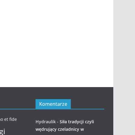
Komentarze
o et fide
Hydraulik
-
Siła tradycji czyli
gi
wędrujący czeladnicy w