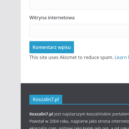
Witryna internetowa
This site uses Akismet to reduce spam.
Learn 
Koszalin7.pl
Koszalin7.pl
jest najstarszym koszalińskim portale
Powstał w 2004 roku, najpierw jako strona internet
ekoszalin.com, później jako komk.ovh.org, a od roku