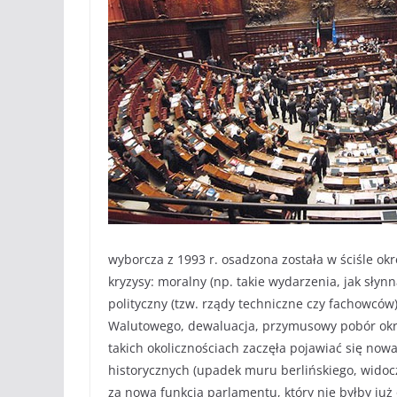
wyborcza z 1993 r. osadzona została w ściśle okr
kryzysy: moralny (np. takie wydarzenia, jak słyn
polityczny (tzw. rządy techniczne czy fachowców
Walutowego, dewaluacja, przymusowy pobór okr
takich okolicznościach zaczęła pojawiać się no
historycznych (upadek muru berlińskiego, widocz
za nową funkcją parlamentu, który nie byłby ju