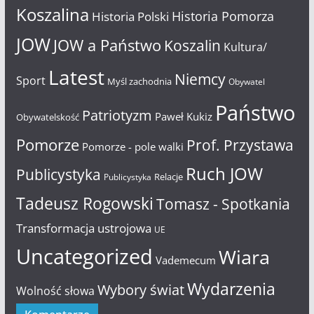
Koszalina
Historia Pomorza
Historia Polski
JOW
JOW a Państwo
Koszalin
Kultura/
Latest
Niemcy
Sport
Myśl zachodnia
Obywatel
Państwo
Patriotyzm
Paweł Kukiz
Obywatelskość
Pomorze
Prof. Przystawa
Pomorze - pole walki
Ruch JOW
Publicystyka
Relacje
Publicystyka
Tadeusz Rogowski
Tomasz - Spotkania
Transformacja ustrojowa
UE
Uncategorized
Wiara
Vademecum
Wydarzenia
Wybory świat
Wolność słowa