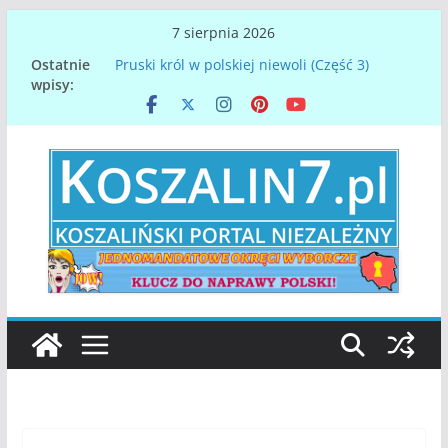
Przejdź
7 sierpnia 2026
do
Ostatnie
Pruski król w polskiej niewoli (Część 3)
treści
wpisy:
Papież Leon XIV. Konklawe z perspektywy
Koszalina na Pomorzu
Denar spod Koszalina – najstarsza polska
moneta
Gdy orły nasze lotem błyskawicy, spadną u
dawnej Chrobrego granicy…
Zmarł Mirosław Mikietyński, prezydent
Koszalina