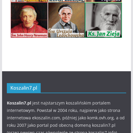
Koszalin7.pl
Koszalin7.pl
jest najstarszym koszalińskim portalem
internetowym. Powstał w 2004 roku, najpierw jako strona
internetowa ekoszalin.com, później jako komk.ovh.org, a od
roku 2007 jako portal pod obecną domeną koszalin7.pl
(przez pewien czas równolegle ze stroną koszalin7.info).