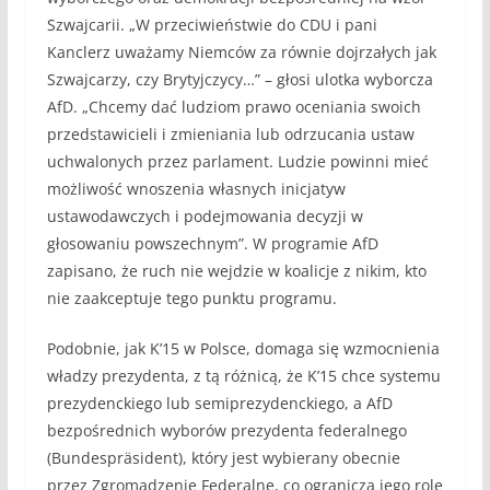
Szwajcarii. „W przeciwieństwie do CDU i pani
Kanclerz uważamy Niemców za równie dojrzałych jak
Szwajcarzy, czy Brytyjczycy…” – głosi ulotka wyborcza
AfD. „Chcemy dać ludziom prawo oceniania swoich
przedstawicieli i zmieniania lub odrzucania ustaw
uchwalonych przez parlament. Ludzie powinni mieć
możliwość wnoszenia własnych inicjatyw
ustawodawczych i podejmowania decyzji w
głosowaniu powszechnym”. W programie AfD
zapisano, że ruch nie wejdzie w koalicje z nikim, kto
nie zaakceptuje tego punktu programu.
Podobnie, jak K’15 w Polsce, domaga się wzmocnienia
władzy prezydenta, z tą różnicą, że K’15 chce systemu
prezydenckiego lub semiprezydenckiego, a AfD
bezpośrednich wyborów prezydenta federalnego
(Bundespräsident), który jest wybierany obecnie
przez Zgromadzenie Federalne, co ogranicza jego rolę