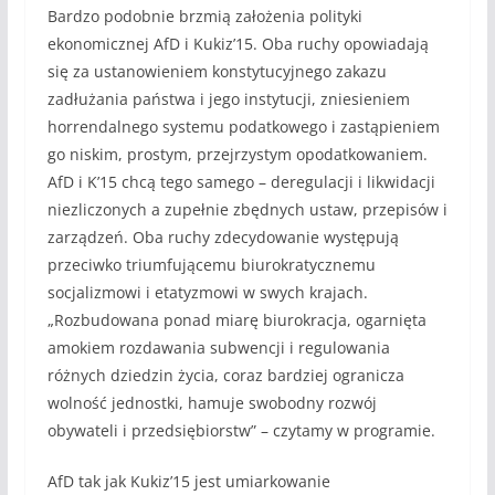
Bardzo podobnie brzmią założenia polityki
ekonomicznej AfD i Kukiz’15. Oba ruchy opowiadają
się za ustanowieniem konstytucyjnego zakazu
zadłużania państwa i jego instytucji, zniesieniem
horrendalnego systemu podatkowego i zastąpieniem
go niskim, prostym, przejrzystym opodatkowaniem.
AfD i K’15 chcą tego samego – deregulacji i likwidacji
niezliczonych a zupełnie zbędnych ustaw, przepisów i
zarządzeń. Oba ruchy zdecydowanie występują
przeciwko triumfującemu biurokratycznemu
socjalizmowi i etatyzmowi w swych krajach.
„Rozbudowana ponad miarę biurokracja, ogarnięta
amokiem rozdawania subwencji i regulowania
różnych dziedzin życia, coraz bardziej ogranicza
wolność jednostki, hamuje swobodny rozwój
obywateli i przedsiębiorstw” – czytamy w programie.
AfD tak jak Kukiz’15 jest umiarkowanie