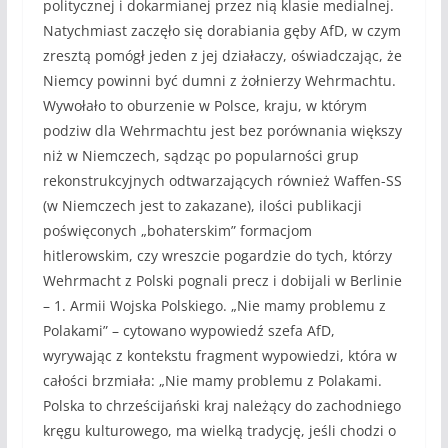
politycznej i dokarmianej przez nią klasie medialnej.
Natychmiast zaczęło się dorabiania gęby AfD, w czym
zresztą pomógł jeden z jej działaczy, oświadczając, że
Niemcy powinni być dumni z żołnierzy Wehrmachtu.
Wywołało to oburzenie w Polsce, kraju, w którym
podziw dla Wehrmachtu jest bez porównania większy
niż w Niemczech, sądząc po popularności grup
rekonstrukcyjnych odtwarzających również Waffen-SS
(w Niemczech jest to zakazane), ilości publikacji
poświęconych „bohaterskim” formacjom
hitlerowskim, czy wreszcie pogardzie do tych, którzy
Wehrmacht z Polski pognali precz i dobijali w Berlinie
– 1. Armii Wojska Polskiego. „Nie mamy problemu z
Polakami” – cytowano wypowiedź szefa AfD,
wyrywając z kontekstu fragment wypowiedzi, która w
całości brzmiała: „Nie mamy problemu z Polakami.
Polska to chrześcijański kraj należący do zachodniego
kręgu kulturowego, ma wielką tradycję, jeśli chodzi o