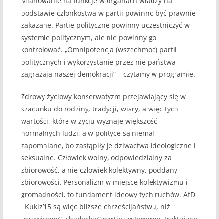
Mianowanie na funkcje w organach władzy na
podstawie członkostwa w partii powinno być prawnie
zakazane. Partie polityczne powinny uczestniczyć w
systemie politycznym, ale nie powinny go
kontrolować. „Omnipotencja (wszechmoc) partii
politycznych i wykorzystanie przez nie państwa
zagrażają naszej demokracji” – czytamy w programie.
Zdrowy życiowy konserwatyzm przejawiający się w
szacunku do rodziny, tradycji, wiary, a więc tych
wartości, które w życiu wyznaje większość
normalnych ludzi, a w polityce są niemal
zapomniane, bo zastąpiły je dziwactwa ideologiczne i
seksualne. Człowiek wolny, odpowiedzialny za
zbiorowość, a nie człowiek kolektywny, poddany
zbiorowości. Personalizm w miejsce kolektywizmu i
gromadności, to fundament ideowy tych ruchów. AfD
i Kukiz’15 są więc bliższe chrześcijaństwu, niż
„prawicowe”, chadeckie” partie systemowe, traktujące