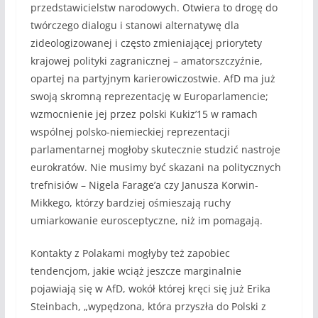
przedstawicielstw narodowych. Otwiera to drogę do
twórczego dialogu i stanowi alternatywę dla
zideologizowanej i często zmieniającej priorytety
krajowej polityki zagranicznej – amatorszczyźnie,
opartej na partyjnym karierowiczostwie. AfD ma już
swoją skromną reprezentację w Europarlamencie;
wzmocnienie jej przez polski Kukiz’15 w ramach
wspólnej polsko-niemieckiej reprezentacji
parlamentarnej mogłoby skutecznie studzić nastroje
eurokratów. Nie musimy być skazani na politycznych
trefnisiów – Nigela Farage’a czy Janusza Korwin-
Mikkego, którzy bardziej ośmieszają ruchy
umiarkowanie eurosceptyczne, niż im pomagają.
Kontakty z Polakami mogłyby też zapobiec
tendencjom, jakie wciąż jeszcze marginalnie
pojawiają się w AfD, wokół której kręci się już Erika
Steinbach, „wypędzona, która przyszła do Polski z