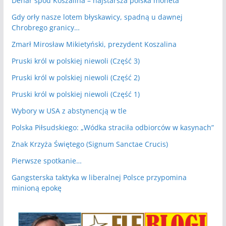
Denar spod Koszalina – najstarsza polska moneta
Gdy orły nasze lotem błyskawicy, spadną u dawnej
Chrobrego granicy…
Zmarł Mirosław Mikietyński, prezydent Koszalina
Pruski król w polskiej niewoli (Część 3)
Pruski król w polskiej niewoli (Część 2)
Pruski król w polskiej niewoli (Część 1)
Wybory w USA z abstynencją w tle
Polska Piłsudskiego: „Wódka straciła odbiorców w kasynach”
Znak Krzyża Świętego (Signum Sanctae Crucis)
Pierwsze spotkanie…
Gangsterska taktyka w liberalnej Polsce przypomina
minioną epokę