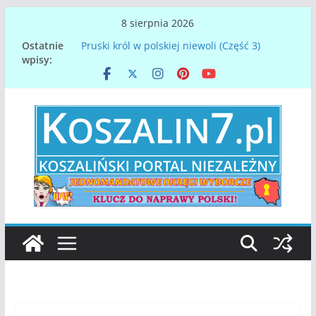
Przejdź
8 sierpnia 2026
do
Ostatnie
Pruski król w polskiej niewoli (Część 3)
treści
wpisy:
Papież Leon XIV. Konklawe z perspektywy
Koszalina na Pomorzu
Denar spod Koszalina – najstarsza polska
moneta
Gdy orły nasze lotem błyskawicy, spadną u
dawnej Chrobrego granicy…
Zmarł Mirosław Mikietyński, prezydent
Koszalina