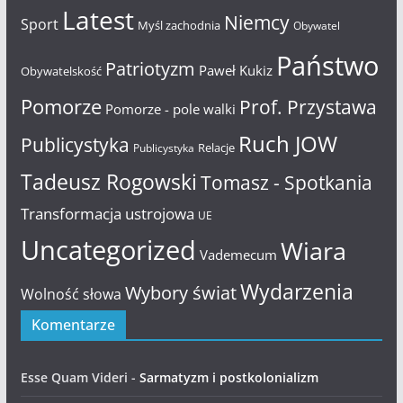
Latest
Niemcy
Sport
Myśl zachodnia
Obywatel
Państwo
Patriotyzm
Paweł Kukiz
Obywatelskość
Pomorze
Prof. Przystawa
Pomorze - pole walki
Ruch JOW
Publicystyka
Relacje
Publicystyka
Tadeusz Rogowski
Tomasz - Spotkania
Transformacja ustrojowa
UE
Uncategorized
Wiara
Vademecum
Wydarzenia
Wybory świat
Wolność słowa
Komentarze
Esse Quam Videri
-
Sarmatyzm i postkolonializm