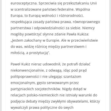
eurosceptyczna. Sprzeciwia się przekształcaniu Unii
w scentralizowane państwo federalne. Wspólna
Europa, to Europą wolności i różnorodności,
respektująca zasady państwa prawa, równoprawnego
partnerstwa i odpowiedzialności za siebie. Niemcy
mogliby powtórzyć słynne zdanie Pawła Kukiza:
„Jestem zakochany w Europie. Ale w przeciwieństwie
do was, widzę różnicę między partnerstwem i
miłością, a prostytucją”.
Paweł Kukiz nieraz udowodnił, że potrafi działać
niekonwencjonalnie, z odwagą, idąc pod prąd
politpoprawności i nie ulegając szantażom
emocjonalnym, gęsto serwowanym przez
partyjniackich socjotechników. Nigdy dotąd w
relacjach polsko-niemieckich nie istniały warunki do
podjęcia debaty między zwykłymi obywatelami, którzy
wywalczyli prawa polityczne do swych