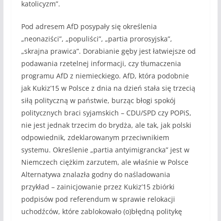
katolicyzm”.
Pod adresem AfD posypały się określenia
„neonaziści”, „populiści”, „partia prorosyjska”,
„skrajna prawica”. Dorabianie gęby jest łatwiejsze od
podawania rzetelnej informacji, czy tłumaczenia
programu AfD z niemieckiego. AfD, która podobnie
jak Kukiz’15 w Polsce z dnia na dzień stała się trzecią
siłą polityczną w państwie, burząc błogi spokój
politycznych braci syjamskich – CDU/SPD czy POPiS,
nie jest jednak trzecim do brydża, ale tak, jak polski
odpowiednik, zdeklarowanym przeciwnikiem
systemu. Określenie „partia antyimigrancka” jest w
Niemczech ciężkim zarzutem, ale właśnie w Polsce
Alternatywa znalazła godny do naśladowania
przykład – zainicjowanie przez Kukiz’15 zbiórki
podpisów pod referendum w sprawie relokacji
uchodźców, które zablokowało (o)błędną politykę