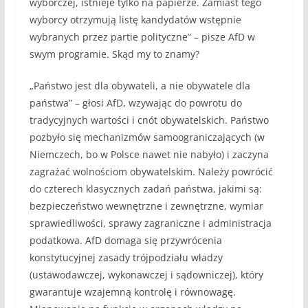
wyborczej, istnieje tylko na papierze. Zamiast tego
wyborcy otrzymują listę kandydatów wstępnie
wybranych przez partie polityczne” – pisze AfD w
swym programie. Skąd my to znamy?
„Państwo jest dla obywateli, a nie obywatele dla
państwa” – głosi AfD, wzywając do powrotu do
tradycyjnych wartości i cnót obywatelskich. Państwo
pozbyło się mechanizmów samoograniczających (w
Niemczech, bo w Polsce nawet nie nabyło) i zaczyna
zagrażać wolnościom obywatelskim. Należy powrócić
do czterech klasycznych zadań państwa, jakimi są:
bezpieczeństwo wewnętrzne i zewnętrzne, wymiar
sprawiedliwości, sprawy zagraniczne i administracja
podatkowa. AfD domaga się przywrócenia
konstytucyjnej zasady trójpodziału władzy
(ustawodawczej, wykonawczej i sądowniczej), który
gwarantuje wzajemną kontrolę i równowagę.