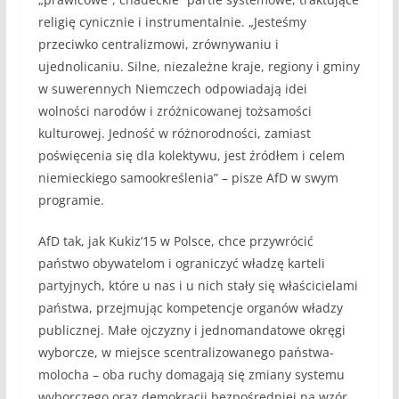
religię cynicznie i instrumentalnie. „Jesteśmy
przeciwko centralizmowi, zrównywaniu i
ujednolicaniu. Silne, niezależne kraje, regiony i gminy
w suwerennych Niemczech odpowiadają idei
wolności narodów i zróżnicowanej tożsamości
kulturowej. Jedność w różnorodności, zamiast
poświęcenia się dla kolektywu, jest źródłem i celem
niemieckiego samookreślenia” – pisze AfD w swym
programie.
AfD tak, jak Kukiz’15 w Polsce, chce przywrócić
państwo obywatelom i ograniczyć władzę karteli
partyjnych, które u nas i u nich stały się właścicielami
państwa, przejmując kompetencje organów władzy
publicznej. Małe ojczyzny i jednomandatowe okręgi
wyborcze, w miejsce scentralizowanego państwa-
molocha – oba ruchy domagają się zmiany systemu
wyborczego oraz demokracji bezpośredniej na wzór