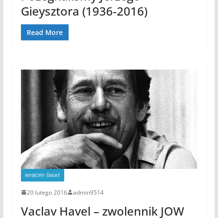
Gieysztora (1936-2016)
Read More
WYBORY ŚWIAT
20 lutego 2016
admin9514
Vaclav Havel – zwolennik JOW