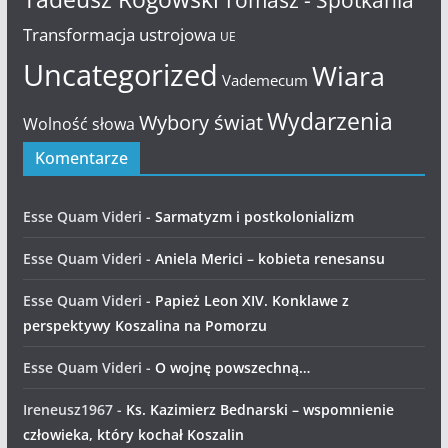
Tomasz - Spotkania
Transformacja ustrojowa
UE
Uncategorized
Wiara
Vademecum
Wydarzenia
Wybory świat
Wolność słowa
Komentarze
Esse Quam Videri
-
Sarmatyzm i postkolonializm
Esse Quam Videri
-
Aniela Merici – kobieta renesansu
Esse Quam Videri
-
Papież Leon XIV. Konklawe z
perspektywy Koszalina na Pomorzu
Esse Quam Videri
-
O wojnę powszechną…
Ireneusz1967
-
Ks. Kazimierz Bednarski – wspomnienie
człowieka, który kochał Koszalin