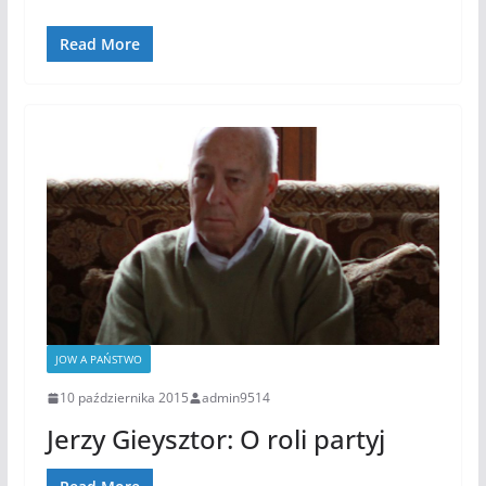
Read More
JOW A PAŃSTWO
10 października 2015
admin9514
Jerzy Gieysztor: O roli partyj