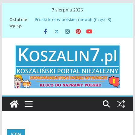
Przejdź
7 sierpnia 2026
do
Ostatnie
Pruski król w polskiej niewoli (Część 3)
treści
wpisy:
Papież Leon XIV. Konklawe z perspektywy
Koszalina na Pomorzu
Denar spod Koszalina – najstarsza polska
moneta
Gdy orły nasze lotem błyskawicy, spadną u
dawnej Chrobrego granicy…
Zmarł Mirosław Mikietyński, prezydent
Koszalina
JOW