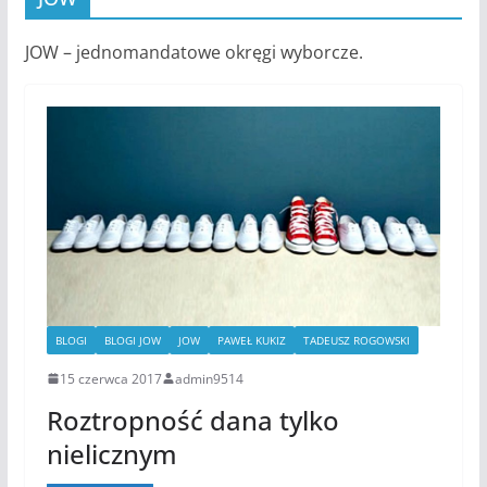
JOW – jednomandatowe okręgi wyborcze.
BLOGI
BLOGI JOW
JOW
PAWEŁ KUKIZ
TADEUSZ ROGOWSKI
15 czerwca 2017
admin9514
Roztropność dana tylko
nielicznym