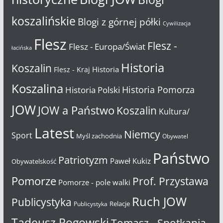
koszalińskie
Blogi z górnej półki
Cywilizacja
Flesz
Flesz -
Flesz - Europa/Świat
łacińska
Historia
Koszalin
Historia
Flesz - Kraj
Koszalina
Historia Pomorza
Historia Polski
JOW
JOW a Państwo
Koszalin
Kultura/
Latest
Niemcy
Sport
Myśl zachodnia
Obywatel
Państwo
Patriotyzm
Paweł Kukiz
Obywatelskość
Pomorze
Prof. Przystawa
Pomorze - pole walki
Ruch JOW
Publicystyka
Relacje
Publicystyka
Tadeusz Rogowski