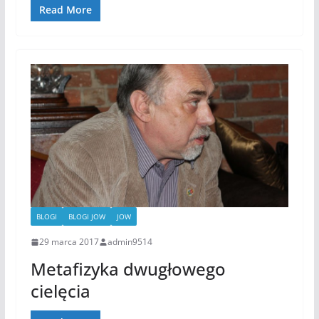
Read More
BLOGI
BLOGI JOW
JOW
29 marca 2017
admin9514
Metafizyka dwugłowego
cielęcia