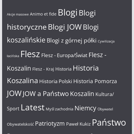
Blogi
Blogi
Animo et fide
Akcje masowe
historyczne
Blogi JOW
Blogi
koszalińskie
Blogi z górnej półki
Cywilizacja
Flesz
Flesz -
Flesz - Europa/Świat
łacińska
Historia
Koszalin
Historia
Flesz - Kraj
Koszalina
Historia Pomorza
Historia Polski
JOW
JOW a Państwo
Koszalin
Kultura/
Latest
Niemcy
Sport
Myśl zachodnia
Obywatel
Państwo
Patriotyzm
Paweł Kukiz
Obywatelskość