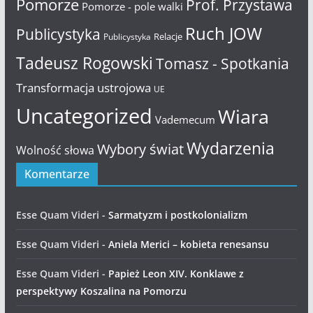
Pomorze
Prof. Przystawa
Pomorze - pole walki
Ruch JOW
Publicystyka
Relacje
Publicystyka
Tadeusz Rogowski
Tomasz - Spotkania
Transformacja ustrojowa
UE
Uncategorized
Wiara
Vademecum
Wydarzenia
Wybory świat
Wolność słowa
Komentarze
Esse Quam Videri
-
Sarmatyzm i postkolonializm
Esse Quam Videri
-
Aniela Merici – kobieta renesansu
Esse Quam Videri
-
Papież Leon XIV. Konklawe z
perspektywy Koszalina na Pomorzu