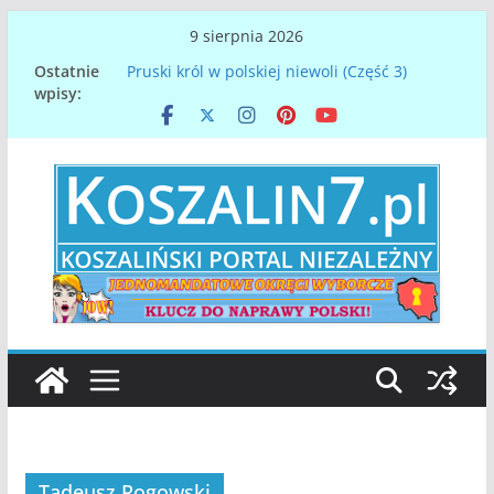
Przejdź
9 sierpnia 2026
do
Ostatnie
Pruski król w polskiej niewoli (Część 3)
treści
wpisy:
Papież Leon XIV. Konklawe z perspektywy
Koszalina na Pomorzu
Denar spod Koszalina – najstarsza polska
moneta
Gdy orły nasze lotem błyskawicy, spadną u
dawnej Chrobrego granicy…
Zmarł Mirosław Mikietyński, prezydent
Koszalina
Tadeusz Rogowski