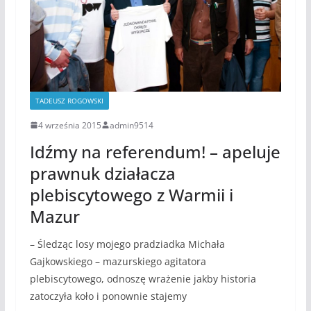
TADEUSZ ROGOWSKI
4 września 2015
admin9514
Idźmy na referendum! – apeluje
prawnuk działacza
plebiscytowego z Warmii i
Mazur
– Śledząc losy mojego pradziadka Michała
Gajkowskiego – mazurskiego agitatora
plebiscytowego, odnoszę wrażenie jakby historia
zatoczyła koło i ponownie stajemy