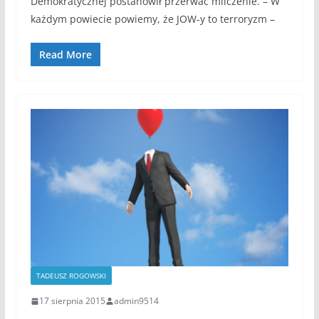
Demokratycznej postanowił przerwać milczenie. – W
każdym powiecie powiemy, że JOW-y to terroryzm –
Read More
TADEUSZ ROGOWSKI
17 sierpnia 2015
admin9514